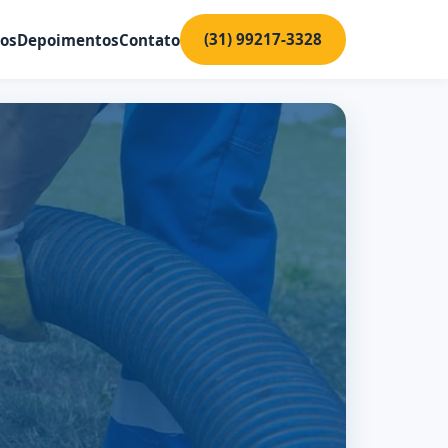
(31) 99217-3328
ços
Depoimentos
Contato