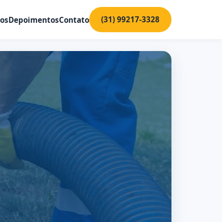
(31) 99217-3328
ços
Depoimentos
Contato