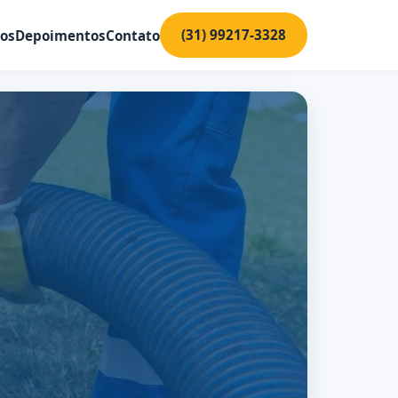
(31) 99217-3328
ços
Depoimentos
Contato