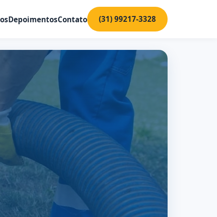
(31) 99217-3328
ços
Depoimentos
Contato