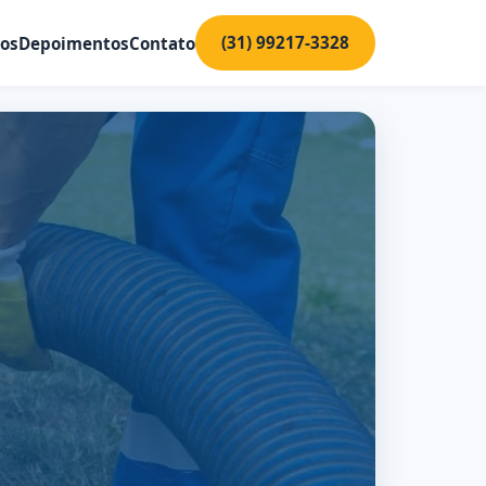
(31) 99217-3328
ços
Depoimentos
Contato