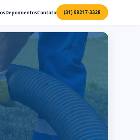
(31) 99217-3328
ços
Depoimentos
Contato