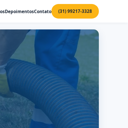
(31) 99217-3328
ços
Depoimentos
Contato