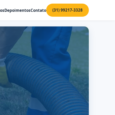
(31) 99217-3328
ços
Depoimentos
Contato