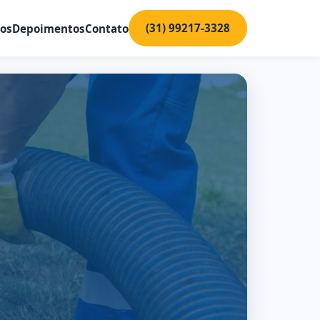
(31) 99217-3328
ços
Depoimentos
Contato