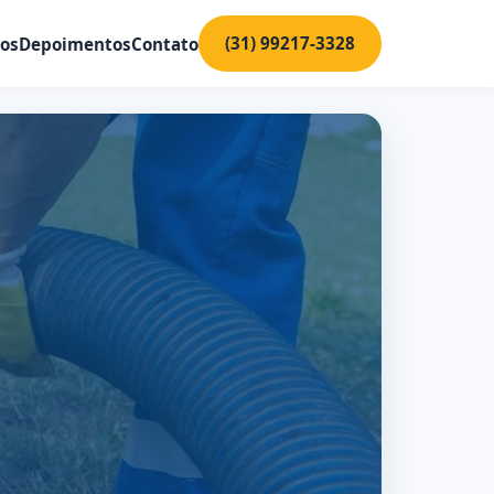
(31) 99217-3328
ços
Depoimentos
Contato