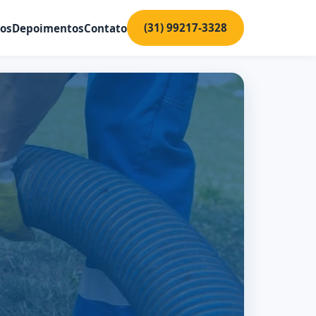
(31) 99217-3328
ços
Depoimentos
Contato